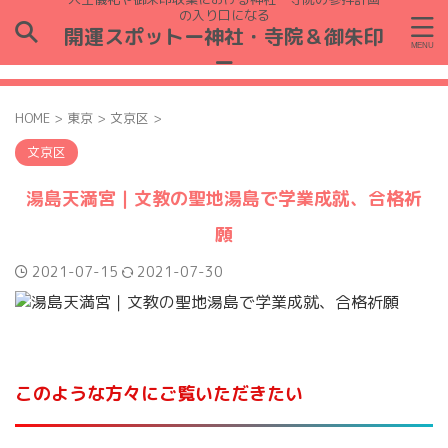
の入り口になる
開運スポットー神社・寺院＆御朱印
ー
HOME
>
東京
>
文京区
>
文京区
湯島天満宮｜文教の聖地湯島で学業成就、合格祈
願
2021-07-15
2021-07-30
このような方々にご覧いただきたい