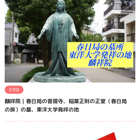
文京区
麟祥院｜春日局の菩提寺、稲葉正則の正室（春日局
の孫）の墓、東洋大学発祥の地