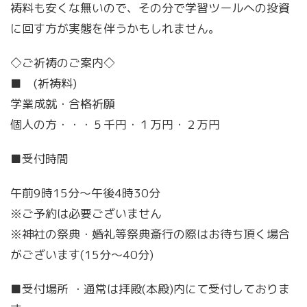
祷料も安くな無いので、その分で学習ツールへの投資
に回す方が実態を伴うかもしれません。
◇ご祈祷のご案内◇
■ (祈祷料)
学業成就・合格祈願
個人の方・・・５千円・１万円・２万円
■受付時間
午前9時15分～午後4時30分
※ご予約は必要ございません
※神社の祭典・婚礼等祭典斎行の際はお待ち頂く場合
がございます(15分～40分)
■受付場所 ・通常は拝殿(本殿)内にて受付しておりま