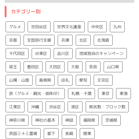
カテゴリー別
グルメ
世田谷区
世界文化遺産
中央区
九州
京都
全国旅行支援
兵庫
北区
北海道
千代田区
台東区
品川区
地域独自のキャンペーン
埼玉
墨田区
大田区
大阪
奈良
山口県
山陽・山陰
島根県
巡礼
愛知
文京区
旅（グルメ・観光・御朱印）
札幌・千歳
東京
東海
江東区
沖縄
渋谷区
港区
県民割・ブロック割
神奈川県
神社の基本
神話
福岡県
茨城県
西国三十三霊場
都下
長崎
関東