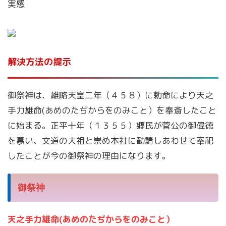
実感
解決方法の提示
御祭神は、雄略天皇二年（４５８）に勅命により天之
手力雄命(あめのたぢからをのみこと）を奉斎したこと
に始まる。正平十年（１３５５）郷民が菅公の御偉徳
を慕い、文道の大祖と崇め本社に勧請しあわせて奉祀
したことが今の御祭神の理由になります。
御
祭神
天之手力雄命(あめのたぢからをのみこと）