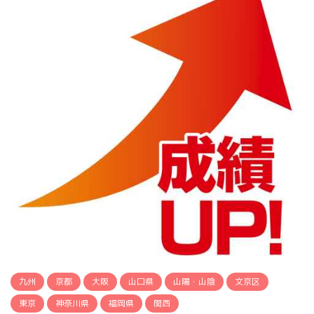
九州
京都
大阪
山口県
山陽・山陰
文京区
東京
神奈川県
福岡県
関西