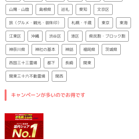
山陽・山陰
島根県
巡礼
愛知
文京区
旅（グルメ・観光・御朱印）
札幌・千歳
東京
東海
江東区
沖縄
渋谷区
港区
県民割・ブロック割
神奈川県
神社の基本
神話
福岡県
茨城県
西国三十三霊場
都下
長崎
関東
関東三十六不動霊場
関西
キャンペーンが多いのでお得です