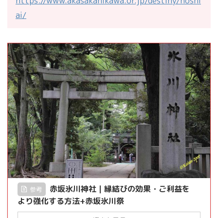
https://www.akasakahikawa.or.jp/destiny/hoshi
ai/
赤坂氷川神社｜縁結びの効果・ご利益を
参考
より強化する方法+赤坂氷川祭