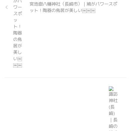
宮地嶽八幡神社（長崎市）｜鳩がパワースポ
ット！陶器の鳥居が美しい￼￼￼