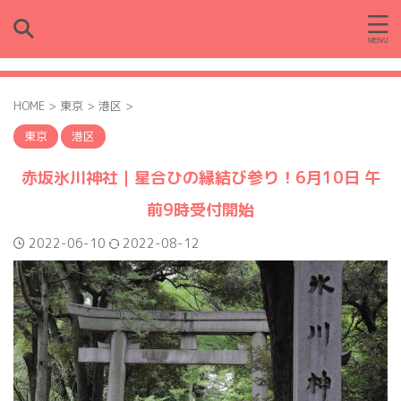
HOME
>
東京
>
港区
>
東京
港区
赤坂氷川神社｜星合ひの縁結び参り！6月10日 午
前9時受付開始
2022-06-10
2022-08-12