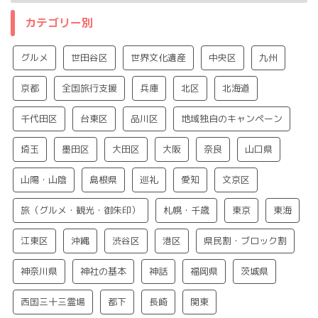
カテゴリー別
グルメ
世田谷区
世界文化遺産
中央区
九州
京都
全国旅行支援
兵庫
北区
北海道
千代田区
台東区
品川区
地域独自のキャンペーン
埼玉
墨田区
大田区
大阪
奈良
山口県
山陽・山陰
島根県
巡礼
愛知
文京区
旅（グルメ・観光・御朱印）
札幌・千歳
東京
東海
江東区
沖縄
渋谷区
港区
県民割・ブロック割
神奈川県
神社の基本
神話
福岡県
茨城県
西国三十三霊場
都下
長崎
関東