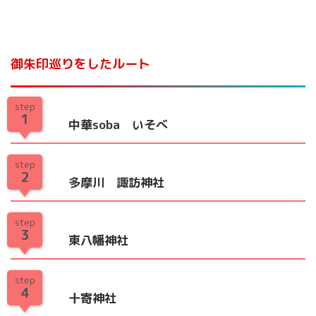
御朱印巡りをしたルート
step
1
中華soba いそべ
step
2
多摩川 諏訪神社
step
3
東八幡神社
step
4
十寄神社