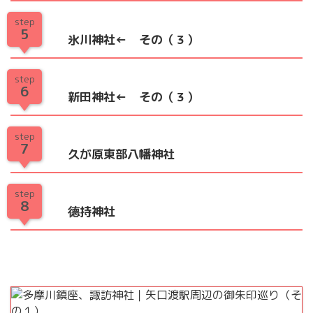
step
5
氷川神社← その（３）
step
6
新田神社← その（３）
step
7
久が原東部八幡神社
step
8
德持神社