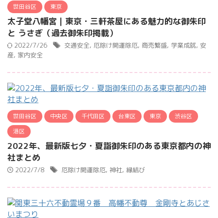
世田谷区
東京
太子堂八幡宮｜東京・三軒茶屋にある魅力的な御朱印
と うさぎ（過去御朱印掲載）
2022/7/26
交通安全
,
厄除け開運除厄
,
商売繁盛
,
学業成就
,
安
産
,
家内安全
世田谷区
中央区
千代田区
台東区
東京
渋谷区
港区
2022年、最新版七夕・夏詣御朱印のある東京都内の神
社まとめ
2022/7/8
厄除け開運除厄
,
神社
,
縁結び