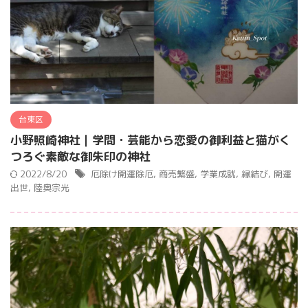
台東区
小野照崎神社｜学問・芸能から恋愛の御利益と猫がく
つろぐ素敵な御朱印の神社
2022/8/20
厄除け開運除厄
,
商売繁盛
,
学業成就
,
縁結び
,
開運
出世
,
陸奥宗光