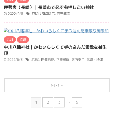
伊勢宮（長崎）｜長崎市で必ず参拝したい神社
2022/6/8
厄除け開運除厄
,
商売繁盛
九州
長崎
中川八幡神社｜かわいらしくて手の込んだ素敵な御朱
印
2022/6/8
厄除け開運除厄
,
学業成就
,
家内安全
,
武運・勝運
Next »
1
2
3
…
5