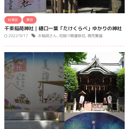
台東区
東京
千束稲荷神社｜樋口一葉「たけくらべ」ゆかりの神社
2022/9/17
お稲荷さん
,
厄除け開運除厄
,
商売繁盛