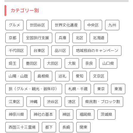
カテゴリー別
グルメ
世田谷区
世界文化遺産
中央区
九州
京都
全国旅行支援
兵庫
北区
北海道
千代田区
台東区
品川区
地域独自のキャンペーン
埼玉
墨田区
大田区
大阪
奈良
山口県
山陽・山陰
島根県
巡礼
愛知
文京区
旅（グルメ・観光・御朱印）
札幌・千歳
東京
東海
江東区
沖縄
渋谷区
港区
県民割・ブロック割
神奈川県
神社の基本
神話
福岡県
茨城県
西国三十三霊場
都下
長崎
関東