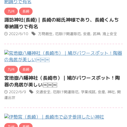
九州
長崎
諏訪神社(長崎)｜長崎の総氏神様であり、長崎くんち
奉納踊りで有名
2022/6/10
万物創生
,
厄除け開運除厄
,
安産
,
武神
,
海上安全
九州
長崎
宮地嶽八幡神社（長崎市）｜鳩がパワースポット！陶
器の鳥居が美しい￼￼￼
2022/6/9
交通安全
,
厄除け開運除厄
,
学業成就
,
安産
,
神社
,
開
運出世
九州
長崎