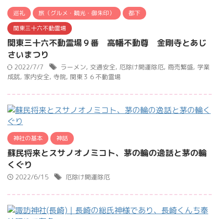
巡礼
旅（グルメ・観光・御朱印）
都下
関東三十六不動霊場
関東三十六不動霊場９番 高幡不動尊 金剛寺とあじ
さいまつり
2022/7/7
ラーメン
,
交通安全
,
厄除け開運除厄
,
商売繁盛
,
学業
成就
,
家内安全
,
寺院
,
関東３６不動霊場
神社の基本
神話
蘇民将来とスサノオノミコト、茅の輪の逸話と茅の輪
くぐり
2022/6/15
厄除け開運除厄