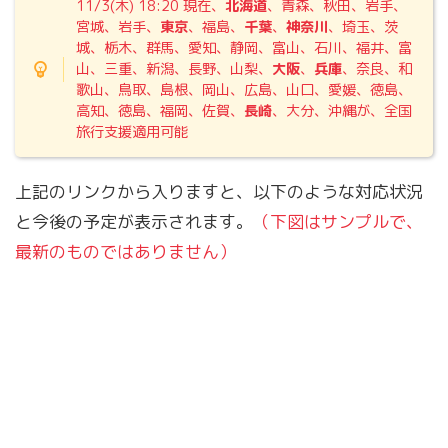
11/3(木) 18:20
現在、
北海道
、青森、秋田、岩手、
宮城、岩手、
東京
、福島、
千葉
、
神奈川
、埼玉、茨
城、栃木、群馬、愛知、静岡、富山、石川、福井、富
山、三重、新潟、長野、山梨、
大阪
、
兵庫
、奈良、和
歌山、鳥取、島根、岡山、広島、山口、愛媛、徳島、
高知、徳島、福岡、佐賀、
長崎
、大分、沖縄が、全国
旅行支援適用可能
上記のリンクから入りますと、以下のような対応状況
と今後の予定が表示されます。
（下図はサンプルで、
最新のものではありません）