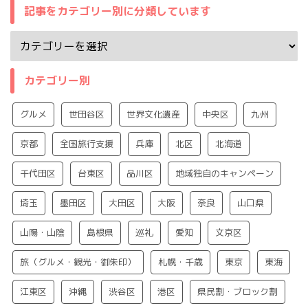
記事をカテゴリー別に分類しています
カテゴリー別
グルメ
世田谷区
世界文化遺産
中央区
九州
京都
全国旅行支援
兵庫
北区
北海道
千代田区
台東区
品川区
地域独自のキャンペーン
埼玉
墨田区
大田区
大阪
奈良
山口県
山陽・山陰
島根県
巡礼
愛知
文京区
旅（グルメ・観光・御朱印）
札幌・千歳
東京
東海
江東区
沖縄
渋谷区
港区
県民割・ブロック割